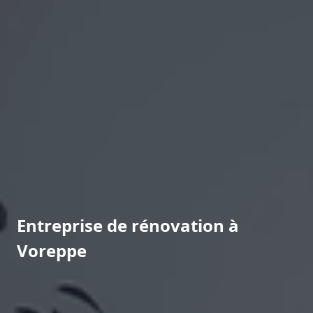
Entreprise de rénovation à
Voreppe