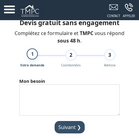
Expert En Aménagement Intérieur SAINT-
SAUVEUR
Devis gratuit sans engagement
Complétez ce formulaire et
TMPC
vous répond
sous 48 h
.
1
2
3
Votre demande
Coordonnées
Adresse
Mon besoin
Suivant ❯