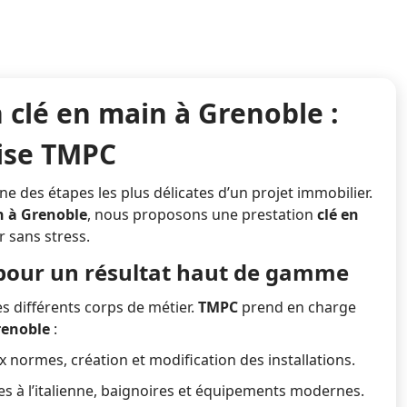
innovations en isolation.
À
Grenoble
, améliorez
votre bien-être tout en
modernisant
l’esthétique de votre
n clé en main à Grenoble :
habitat grâce à nos
tise TMPC
solutions sur-mesure.
une des étapes les plus délicates d’un projet immobilier.
n à Grenoble
, nous proposons une prestation
clé en
 sans stress.
pour un résultat haut de gamme
s différents corps de métier.
TMPC
prend en charge
renoble
:
x normes, création et modification des installations.
es à l’italienne, baignoires et équipements modernes.