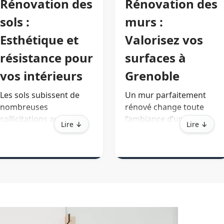
Rénovation des
Rénovation des
sols :
murs :
Esthétique et
Valorisez vos
résistance pour
surfaces à
vos intérieurs
Grenoble
Les sols subissent de
Un mur parfaitement
nombreuses
rénové change toute
sollicitations au
l’ambiance d’une pièce.
Lire ↓
Lire ↓
quotidien.
Notre service de
TMPC
vous guide dans
rénovation de murs
à
le choix et la pose de
Grenoble comprend le
revêtements adaptés à
rebouchage, le
votre style de vie à
ratissage pour obtenir
Grenoble.
une surface impeccable,
puis l’application de
Parquet massif
peintures
chaleureux, carrelage