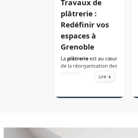
Travaux de
plâtrerie :
Redéfinir vos
espaces à
Grenoble
La
plâtrerie
est au cœur
de la réorganisation des
volumes.
Lire ↓
Besoin d’une suite
parentale, d’un bureau
isolé ou d’un espace de
vie ouvert ? Nos
plâtriers interviennent à
Grenoble pour donner
forme à vos idées.
Pose de cloisons, faux