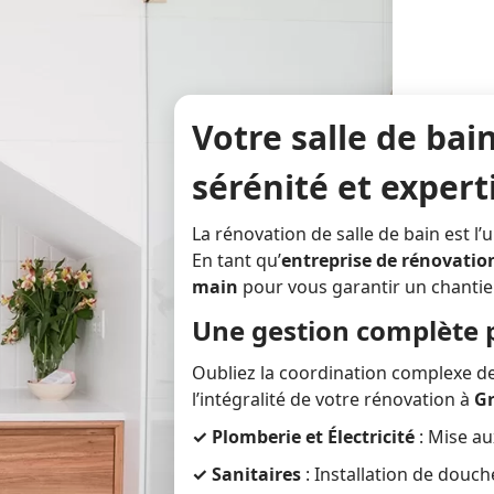
professionnelles.
grand format facile
d’entretien ou sol vinyle
À
Grenoble
, nous
design : nous préparons
apportons profondeur
chaque support avec
et luminosité à vos
minutie pour une
espaces avec des
Votre salle de bai
durabilité optimale à
finitions personnalisées
Grenoble
.
sérénité et exper
(mat, velours, satiné)
pour un résultat à la
hauteur de vos attentes.
La rénovation de salle de bain est l’
En tant qu’
entreprise de rénovatio
main
pour vous garantir un chantier
Une gestion complète 
Oubliez la coordination complexe de
l’intégralité de votre rénovation à
G
✓
Plomberie et Électricité
: Mise au
✓ Sanitaires
: Installation de douch