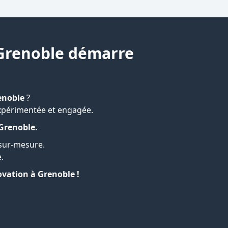
 Grenoble démarre
enoble
?
expérimentée et engagée.
 Grenoble.
sur-mesure.
.
vation à Grenoble !