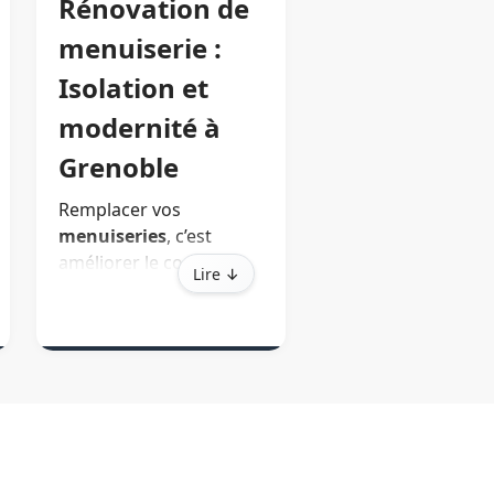
Rénovation de
menuiserie :
Isolation et
modernité à
Grenoble
Remplacer vos
menuiseries
, c’est
améliorer le confort
Lire ↓
thermique et
acoustique de votre
logement.
TMPC
installe à
Grenoble des fenêtres
et portes en PVC,
aluminium ou bois,
dotées des dernières