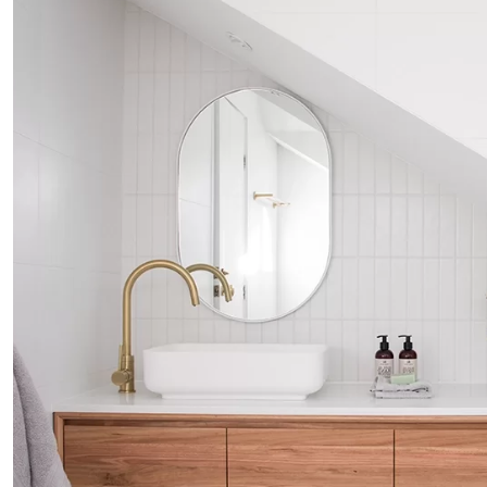
plafonds, isolation
acoustique et
thermique : chaque
détail est pensé pour un
rendu parfait.
Un intérieur bien
structuré assure la
réussite de toutes vos
rénovations.