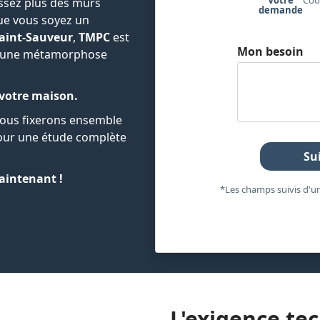
Votre
Coo
issez plus des murs
demande
Que vous soyez un
aint-Sauveur
,
TMPC
est
Mon besoin
ur une métamorphose
 votre maison.
Nous fixerons ensemble
pour une étude complète
Su
aintenant !
*Les champs suivis d'un
L'exigence te