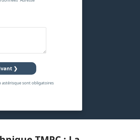
rdonnées
Adresse
ivant ❯
 astérisque sont obligatoires
chnique TMPC : La