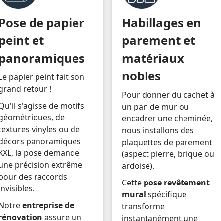
Pose de papier
Habillages en
peint et
parement et
panoramiques
matériaux
nobles
Le papier peint fait son
grand retour !
Pour donner du cachet à
Qu'il s'agisse de motifs
un pan de mur ou
géométriques, de
encadrer une cheminée,
textures vinyles ou de
nous installons des
décors panoramiques
plaquettes de parement
XXL, la pose demande
(aspect pierre, brique ou
une précision extrême
ardoise).
pour des raccords
Cette
pose revêtement
invisibles.
mural
spécifique
Notre
entreprise de
transforme
rénovation
assure un
instantanément une