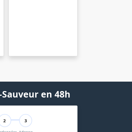
t-Sauveur en 48h
2
3