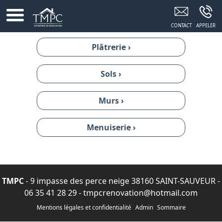
Entreprise De Transformation D'habi SAINT-
SAUVEUR
Plâtrerie ›
Sols ›
Murs ›
Menuiserie ›
TMPC
- 9 impasse des perce neige 38160 SAINT-SAUVEUR -
06 35 41 28 29
-
tmpcrenovation@hotmail.com
Mentions légales et confidentialité
Admin
Sommaire